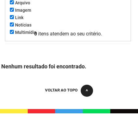
Arquivo
FUNES
Planejamento, Orçamento e Gestão
Imagem
Link
FUNESC
Procuradoria Geral do Estado
Notícias
Multimídia
0
itens atendem ao seu critério.
IMEQ
Representação Institucional
IASS
Saúde
IPHAEP
Segurança e Defesa Social
Nenhum resultado foi encontrado.
JUCEP
Turismo e Desenvolvimento Econômico
LIFESA
VOLTAR AO TOPO
LOTEP
Ouvidoria Geral do Estado
PAP