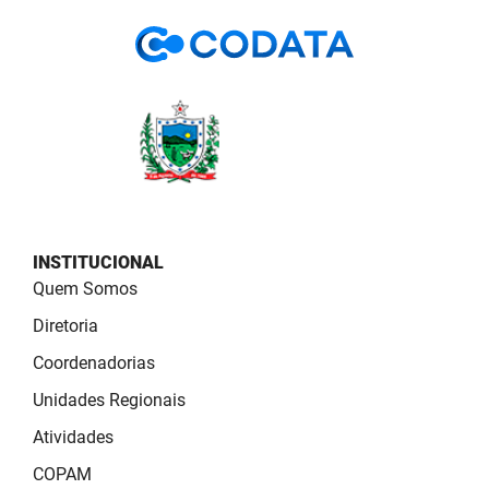
PBGÁS
PB Saúde
PBTUR
PBPREV
Projeto Cooperar
PROCASE
INSTITUCIONAL
Quem Somos
PROCON
Diretoria
Polícia Militar
Coordenadorias
Unidades Regionais
Polícia Civil
Atividades
Rádio Tabajara
COPAM