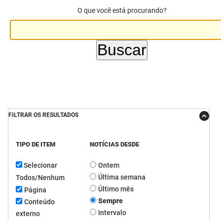
O que você está procurando?
DER
Desenvolvimento e da Articulação Municipal
DETRAN
Desenvolvimento Humano
EMPAER
Educação
ESPEP
Empreender
EPC
Secretaria de Fazenda
FILTRAR OS RESULTADOS
FAC
Secretaria de Governo
TIPO DE ITEM
NOTÍCIAS DESDE
Fapesq
Infraestrutura e dos Recursos Hídricos
Selecionar
Ontem
Fundação Casa de José Américo
Juventude, Esporte e Lazer
Última semana
Todos/Nenhum
FUNAD
Meio Ambiente e Sustentabilidade
Último mês
Página
Sempre
Conteúdo
FUNDAC
Mulher e da Diversidade Humana
Intervalo
externo