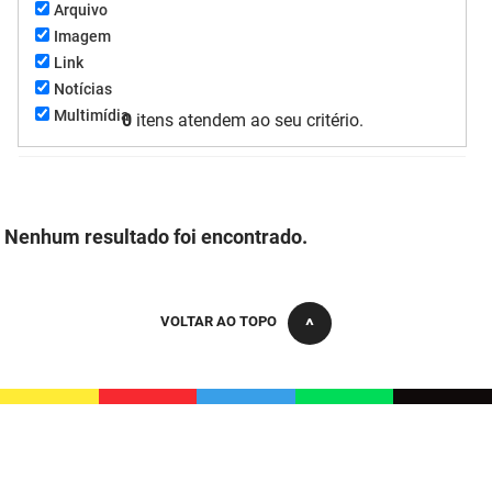
Arquivo
FUNES
Planejamento, Orçamento e Gestão
Imagem
Link
FUNESC
Procuradoria Geral do Estado
Notícias
Multimídia
0
itens atendem ao seu critério.
IMEQ
Representação Institucional
IASS
Saúde
IPHAEP
Segurança e Defesa Social
Nenhum resultado foi encontrado.
JUCEP
Turismo e Desenvolvimento Econômico
LIFESA
VOLTAR AO TOPO
LOTEP
Ouvidoria Geral do Estado
PAP