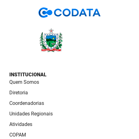
PBGÁS
PB Saúde
PBTUR
PBPREV
Projeto Cooperar
PROCASE
INSTITUCIONAL
Quem Somos
PROCON
Diretoria
Polícia Militar
Coordenadorias
Unidades Regionais
Polícia Civil
Atividades
Rádio Tabajara
COPAM