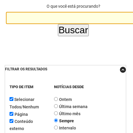
O que você está procurando?
DER
Desenvolvimento e da Articulação Municipal
DETRAN
Desenvolvimento Humano
EMPAER
Educação
ESPEP
Empreender
EPC
Secretaria de Fazenda
FILTRAR OS RESULTADOS
FAC
Secretaria de Governo
TIPO DE ITEM
NOTÍCIAS DESDE
Fapesq
Infraestrutura e dos Recursos Hídricos
Selecionar
Ontem
Fundação Casa de José Américo
Juventude, Esporte e Lazer
Última semana
Todos/Nenhum
FUNAD
Meio Ambiente e Sustentabilidade
Último mês
Página
Sempre
Conteúdo
FUNDAC
Mulher e da Diversidade Humana
Intervalo
externo