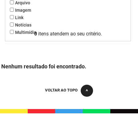
Arquivo
FUNES
Planejamento, Orçamento e Gestão
Imagem
Link
FUNESC
Procuradoria Geral do Estado
Notícias
Multimídia
0
itens atendem ao seu critério.
IMEQ
Representação Institucional
IASS
Saúde
IPHAEP
Segurança e Defesa Social
Nenhum resultado foi encontrado.
JUCEP
Turismo e Desenvolvimento Econômico
LIFESA
VOLTAR AO TOPO
LOTEP
Ouvidoria Geral do Estado
PAP