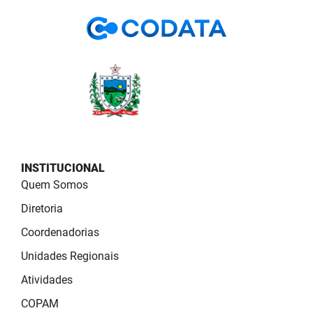
PBGÁS
PB Saúde
PBTUR
PBPREV
Projeto Cooperar
PROCASE
INSTITUCIONAL
Quem Somos
PROCON
Diretoria
Polícia Militar
Coordenadorias
Unidades Regionais
Polícia Civil
Atividades
Rádio Tabajara
COPAM