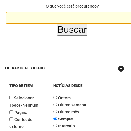
O que você está procurando?
DER
Desenvolvimento e da Articulação Municipal
DETRAN
Desenvolvimento Humano
EMPAER
Educação
ESPEP
Empreender
EPC
Secretaria de Fazenda
FILTRAR OS RESULTADOS
FAC
Secretaria de Governo
TIPO DE ITEM
NOTÍCIAS DESDE
Fapesq
Infraestrutura e dos Recursos Hídricos
Selecionar
Ontem
Fundação Casa de José Américo
Juventude, Esporte e Lazer
Última semana
Todos/Nenhum
FUNAD
Meio Ambiente e Sustentabilidade
Último mês
Página
Sempre
Conteúdo
FUNDAC
Mulher e da Diversidade Humana
Intervalo
externo