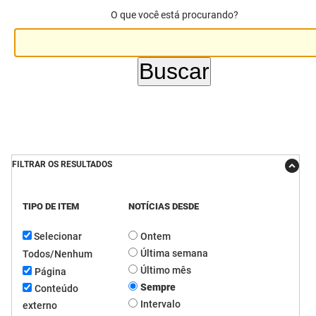
O que você está procurando?
DER
Desenvolvimento e da Articulação Municipal
DETRAN
Desenvolvimento Humano
EMPAER
Educação
ESPEP
Empreender
EPC
Secretaria de Fazenda
FILTRAR OS RESULTADOS
FAC
Secretaria de Governo
TIPO DE ITEM
NOTÍCIAS DESDE
Fapesq
Infraestrutura e dos Recursos Hídricos
Selecionar
Ontem
Fundação Casa de José Américo
Juventude, Esporte e Lazer
Última semana
Todos/Nenhum
FUNAD
Meio Ambiente e Sustentabilidade
Último mês
Página
Sempre
Conteúdo
FUNDAC
Mulher e da Diversidade Humana
Intervalo
externo