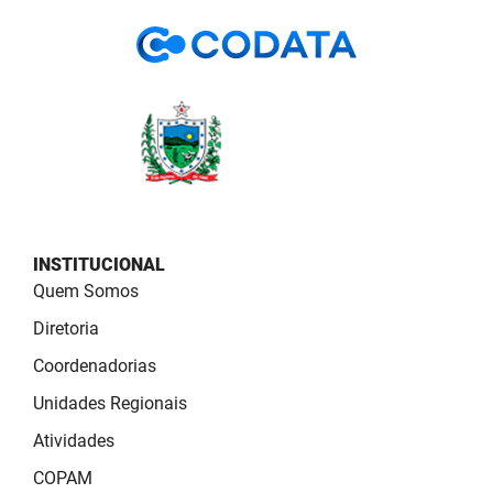
PBGÁS
PB Saúde
PBTUR
PBPREV
Projeto Cooperar
PROCASE
INSTITUCIONAL
Quem Somos
PROCON
Diretoria
Polícia Militar
Coordenadorias
Unidades Regionais
Polícia Civil
Atividades
Rádio Tabajara
COPAM