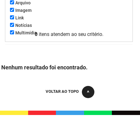
Arquivo
FUNES
Planejamento, Orçamento e Gestão
Imagem
Link
FUNESC
Procuradoria Geral do Estado
Notícias
Multimídia
0
itens atendem ao seu critério.
IMEQ
Representação Institucional
IASS
Saúde
IPHAEP
Segurança e Defesa Social
Nenhum resultado foi encontrado.
JUCEP
Turismo e Desenvolvimento Econômico
LIFESA
VOLTAR AO TOPO
LOTEP
Ouvidoria Geral do Estado
PAP