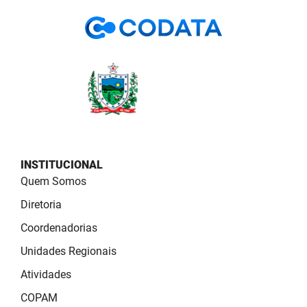
PBGÁS
PB Saúde
PBTUR
PBPREV
Projeto Cooperar
PROCASE
INSTITUCIONAL
Quem Somos
PROCON
Diretoria
Polícia Militar
Coordenadorias
Unidades Regionais
Polícia Civil
Atividades
Rádio Tabajara
COPAM