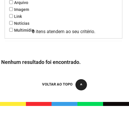
Arquivo
FUNES
Planejamento, Orçamento e Gestão
Imagem
Link
FUNESC
Procuradoria Geral do Estado
Notícias
Multimídia
0
itens atendem ao seu critério.
IMEQ
Representação Institucional
IASS
Saúde
IPHAEP
Segurança e Defesa Social
Nenhum resultado foi encontrado.
JUCEP
Turismo e Desenvolvimento Econômico
LIFESA
VOLTAR AO TOPO
LOTEP
Ouvidoria Geral do Estado
PAP