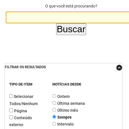
O que você está procurando?
DER
Desenvolvimento e da Articulação Municipal
DETRAN
Desenvolvimento Humano
EMPAER
Educação
ESPEP
Empreender
EPC
Secretaria de Fazenda
FILTRAR OS RESULTADOS
FAC
Secretaria de Governo
TIPO DE ITEM
NOTÍCIAS DESDE
Fapesq
Infraestrutura e dos Recursos Hídricos
Selecionar
Ontem
Fundação Casa de José Américo
Juventude, Esporte e Lazer
Última semana
Todos/Nenhum
FUNAD
Meio Ambiente e Sustentabilidade
Último mês
Página
Sempre
Conteúdo
FUNDAC
Mulher e da Diversidade Humana
Intervalo
externo