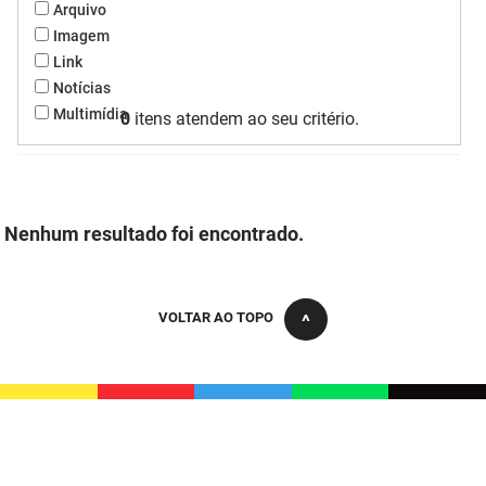
Arquivo
FUNES
Planejamento, Orçamento e Gestão
Imagem
Link
FUNESC
Procuradoria Geral do Estado
Notícias
Multimídia
0
itens atendem ao seu critério.
IMEQ
Representação Institucional
IASS
Saúde
IPHAEP
Segurança e Defesa Social
Nenhum resultado foi encontrado.
JUCEP
Turismo e Desenvolvimento Econômico
LIFESA
VOLTAR AO TOPO
LOTEP
Ouvidoria Geral do Estado
PAP