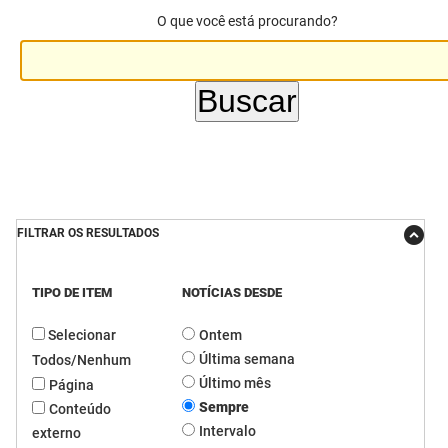
O que você está procurando?
DER
Desenvolvimento e da Articulação Municipal
DETRAN
Desenvolvimento Humano
EMPAER
Educação
ESPEP
Empreender
EPC
Secretaria de Fazenda
FILTRAR OS RESULTADOS
FAC
Secretaria de Governo
TIPO DE ITEM
NOTÍCIAS DESDE
Fapesq
Infraestrutura e dos Recursos Hídricos
Selecionar
Ontem
Fundação Casa de José Américo
Juventude, Esporte e Lazer
Última semana
Todos/Nenhum
FUNAD
Meio Ambiente e Sustentabilidade
Último mês
Página
Sempre
Conteúdo
FUNDAC
Mulher e da Diversidade Humana
Intervalo
externo