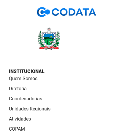
PBGÁS
PB Saúde
PBTUR
PBPREV
Projeto Cooperar
PROCASE
INSTITUCIONAL
Quem Somos
PROCON
Diretoria
Polícia Militar
Coordenadorias
Unidades Regionais
Polícia Civil
Atividades
Rádio Tabajara
COPAM