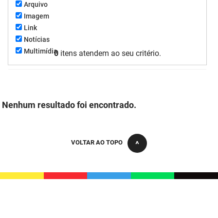
Arquivo
FUNES
Planejamento, Orçamento e Gestão
Imagem
Link
FUNESC
Procuradoria Geral do Estado
Notícias
Multimídia
0
itens atendem ao seu critério.
IMEQ
Representação Institucional
IASS
Saúde
IPHAEP
Segurança e Defesa Social
Nenhum resultado foi encontrado.
JUCEP
Turismo e Desenvolvimento Econômico
LIFESA
VOLTAR AO TOPO
LOTEP
Ouvidoria Geral do Estado
PAP