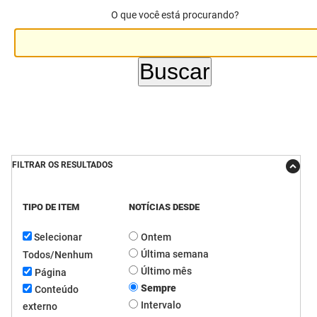
O que você está procurando?
DER
Desenvolvimento e da Articulação Municipal
DETRAN
Desenvolvimento Humano
EMPAER
Educação
ESPEP
Empreender
EPC
Secretaria de Fazenda
FILTRAR OS RESULTADOS
FAC
Secretaria de Governo
TIPO DE ITEM
NOTÍCIAS DESDE
Fapesq
Infraestrutura e dos Recursos Hídricos
Selecionar
Ontem
Fundação Casa de José Américo
Juventude, Esporte e Lazer
Última semana
Todos/Nenhum
FUNAD
Meio Ambiente e Sustentabilidade
Último mês
Página
Sempre
Conteúdo
FUNDAC
Mulher e da Diversidade Humana
Intervalo
externo