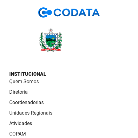
PBGÁS
PB Saúde
PBTUR
PBPREV
Projeto Cooperar
PROCASE
INSTITUCIONAL
Quem Somos
PROCON
Diretoria
Polícia Militar
Coordenadorias
Unidades Regionais
Polícia Civil
Atividades
Rádio Tabajara
COPAM