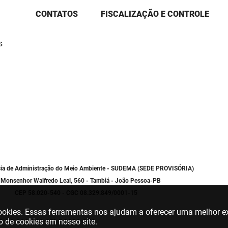
CONTATOS
FISCALIZAÇÃO E CONTROLE
s
cia de Administração do Meio Ambiente - SUDEMA (SEDE PROVISÓRIA)
 Monsenhor Walfredo Leal, 560 - Tambiá - João Pessoa-PB
CEP 58.020-540 - CGC 08.329.849/0001-15
 cookies. Essas ferramentas nos ajudam a oferecer uma melhor ex
o de cookies em nosso site.