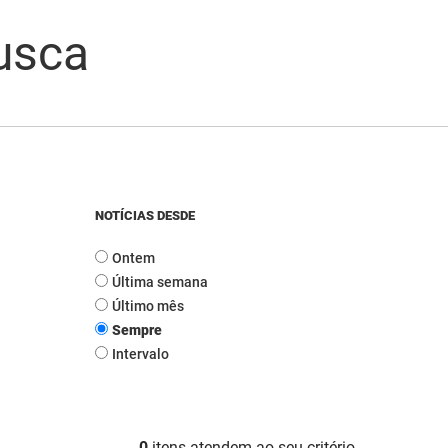
usca
NOTÍCIAS DESDE
Ontem
Última semana
Último mês
Sempre
Intervalo
0
itens atendem ao seu critério.