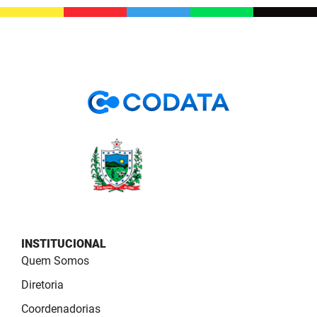
PBGÁS
PB Saúde
PBTUR
PBPREV
Projeto Cooperar
PROCASE
PROCON
Polícia Militar
INSTITUCIONAL
Polícia Civil
Quem Somos
Diretoria
Rádio Tabajara
Coordenadorias