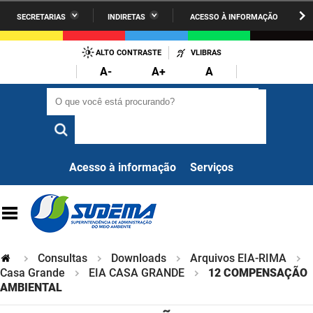
SECRETARIAS
INDIRETAS
ACESSO À INFORMAÇÃO
A União
Administração
IR
PARA
ALTO CONTRASTE
VLIBRAS
AESA
Administração Penitenciária
O
A-
A+
A
CONTEÚDO
ARPB
Agricultura Familiar e Desenvolvimento do Semiárido
O que você está procurando?
O que você está procurando?
Agevisa
Casa Civil do Governador
Cagepa
Casa Militar do Governador
Acesso à informação
Serviços
Cehap
Ciência, Tecnologia, Inovação e Ensino Superior
Cinep
Comunicação Institucional
Codata
Controladoria Geral do Estado
Consultas
Downloads
Arquivos EIA-RIMA
Companhia Docas
Casa Grande
EIA CASA GRANDE
12 COMPENSAÇÃO
Cultura
AMBIENTAL
Corpo de Bombeiros
Desenvolvimento da Agropecuária e Pesca