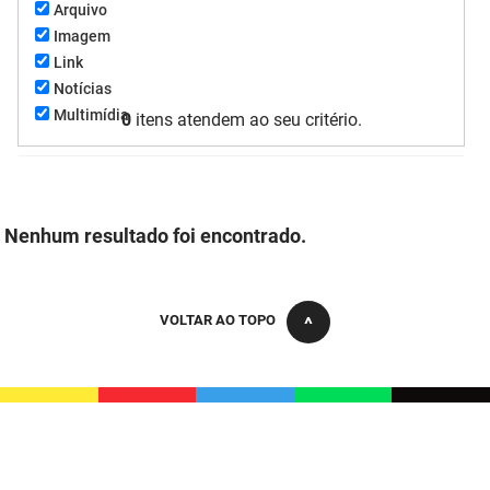
Arquivo
FUNES
Planejamento, Orçamento e Gestão
Imagem
Link
FUNESC
Procuradoria Geral do Estado
Notícias
Multimídia
0
itens atendem ao seu critério.
IMEQ
Representação Institucional
IASS
Saúde
IPHAEP
Segurança e Defesa Social
Nenhum resultado foi encontrado.
JUCEP
Turismo e Desenvolvimento Econômico
LIFESA
VOLTAR AO TOPO
LOTEP
Ouvidoria Geral do Estado
PAP