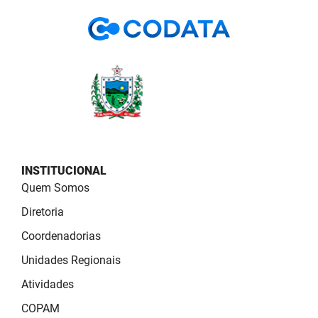
PBGÁS
PB Saúde
PBTUR
PBPREV
Projeto Cooperar
PROCASE
INSTITUCIONAL
Quem Somos
PROCON
Diretoria
Polícia Militar
Coordenadorias
Unidades Regionais
Polícia Civil
Atividades
Rádio Tabajara
COPAM