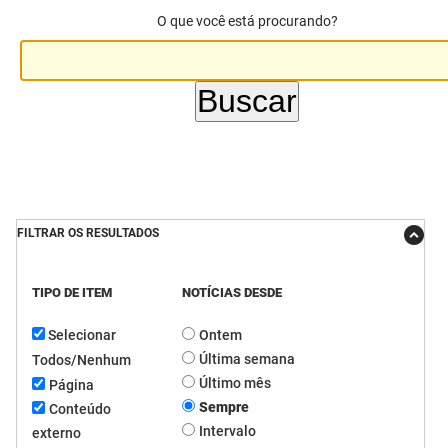
O que você está procurando?
DER
Desenvolvimento e da Articulação Municipal
DETRAN
Desenvolvimento Humano
EMPAER
Educação
ESPEP
Empreender
EPC
Secretaria de Fazenda
FILTRAR OS RESULTADOS
FAC
Secretaria de Governo
TIPO DE ITEM
NOTÍCIAS DESDE
Fapesq
Infraestrutura e dos Recursos Hídricos
Selecionar
Ontem
Fundação Casa de José Américo
Juventude, Esporte e Lazer
Última semana
Todos/Nenhum
FUNAD
Meio Ambiente e Sustentabilidade
Último mês
Página
Sempre
Conteúdo
FUNDAC
Mulher e da Diversidade Humana
Intervalo
externo