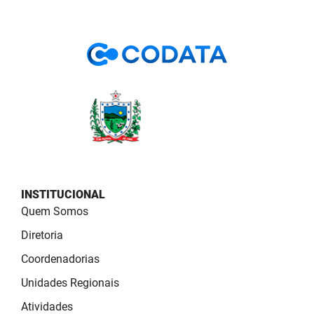
PBGÁS
PB Saúde
PBTUR
PBPREV
Projeto Cooperar
PROCASE
INSTITUCIONAL
PROCON
Quem Somos
Polícia Militar
Diretoria
Polícia Civil
Coordenadorias
Unidades Regionais
Rádio Tabajara
Atividades