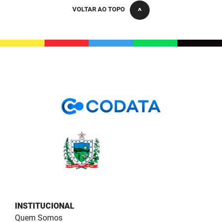
PBGÁS
VOLTAR AO TOPO
PB Saúde
PBTUR
PBPREV
Projeto Cooperar
PROCASE
PROCON
Polícia Militar
Polícia Civil
Rádio Tabajara
INSTITUCIONAL
Quem Somos