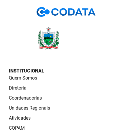
PBGÁS
PB Saúde
PBTUR
PBPREV
Projeto Cooperar
PROCASE
INSTITUCIONAL
Quem Somos
PROCON
Diretoria
Polícia Militar
Coordenadorias
Unidades Regionais
Polícia Civil
Atividades
Rádio Tabajara
COPAM