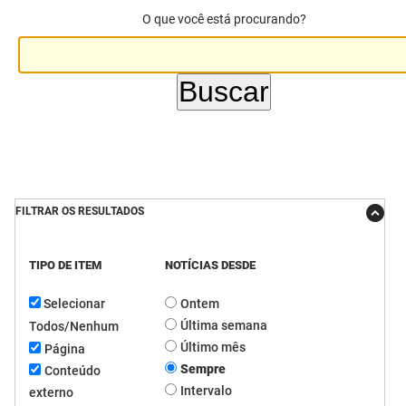
O que você está procurando?
DER
Desenvolvimento e da Articulação Municipal
DETRAN
Desenvolvimento Humano
EMPAER
Educação
ESPEP
Empreender
EPC
Secretaria de Fazenda
FILTRAR OS RESULTADOS
FAC
Secretaria de Governo
TIPO DE ITEM
NOTÍCIAS DESDE
Fapesq
Infraestrutura e dos Recursos Hídricos
Selecionar
Ontem
Fundação Casa de José Américo
Juventude, Esporte e Lazer
Última semana
Todos/Nenhum
FUNAD
Meio Ambiente e Sustentabilidade
Último mês
Página
Sempre
Conteúdo
FUNDAC
Mulher e da Diversidade Humana
Intervalo
externo