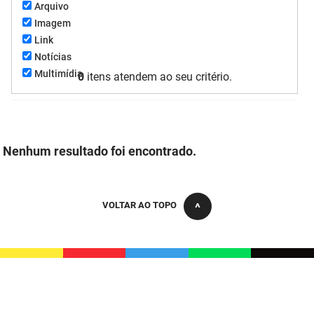
Arquivo
FUNES
Planejamento, Orçamento e Gestão
Imagem
Link
FUNESC
Procuradoria Geral do Estado
Notícias
Multimídia
0
itens atendem ao seu critério.
IMEQ
Representação Institucional
IASS
Saúde
IPHAEP
Segurança e Defesa Social
Nenhum resultado foi encontrado.
JUCEP
Turismo e Desenvolvimento Econômico
LIFESA
VOLTAR AO TOPO
LOTEP
Ouvidoria Geral do Estado
PAP