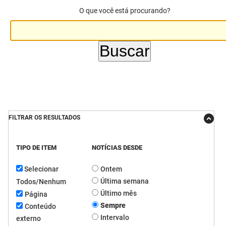
O que você está procurando?
DER
Desenvolvimento e da Articulação Municipal
DETRAN
Desenvolvimento Humano
EMPAER
Educação
ESPEP
Empreender
EPC
Secretaria de Fazenda
FILTRAR OS RESULTADOS
FAC
Secretaria de Governo
TIPO DE ITEM
NOTÍCIAS DESDE
Fapesq
Infraestrutura e dos Recursos Hídricos
Selecionar
Ontem
Fundação Casa de José Américo
Juventude, Esporte e Lazer
Última semana
Todos/Nenhum
FUNAD
Meio Ambiente e Sustentabilidade
Último mês
Página
Sempre
Conteúdo
FUNDAC
Mulher e da Diversidade Humana
Intervalo
externo