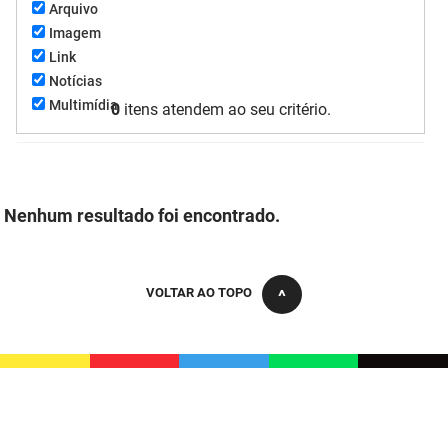
Arquivo
FUNES
Planejamento, Orçamento e Gestão
Imagem
Link
FUNESC
Procuradoria Geral do Estado
Notícias
Multimídia
0
itens atendem ao seu critério.
IMEQ
Representação Institucional
IASS
Saúde
IPHAEP
Segurança e Defesa Social
Nenhum resultado foi encontrado.
JUCEP
Turismo e Desenvolvimento Econômico
LIFESA
VOLTAR AO TOPO
LOTEP
Ouvidoria Geral do Estado
PAP