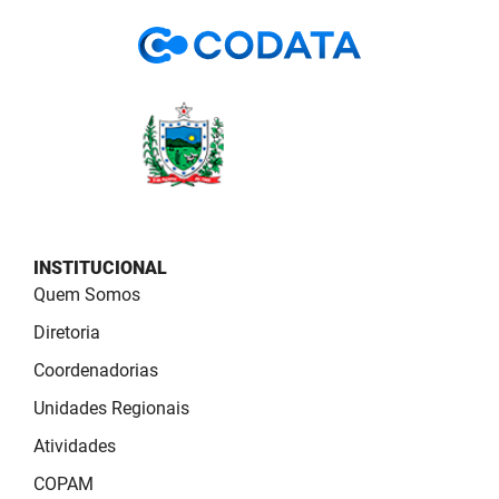
PBGÁS
PB Saúde
PBTUR
PBPREV
Projeto Cooperar
PROCASE
INSTITUCIONAL
Quem Somos
PROCON
Diretoria
Polícia Militar
Coordenadorias
Unidades Regionais
Polícia Civil
Atividades
Rádio Tabajara
COPAM